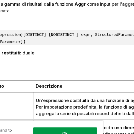
 la gamma di risultati dalla funzione
Aggr
come input per l'aggre
icata.
xpression}[
DISTINCT
] [
NODISTINCT
] expr, StructuredParamet
)
Parameter}
 restituiti:
duale
:
to
Descrizione
Un'espressione costituita da una funzione di 
Per impostazione predefinita, la funzione di 
aggrega la serie di possibili record definiti dal
dParameter
StructuredParameter
è composto da una dime
 and to
Ok