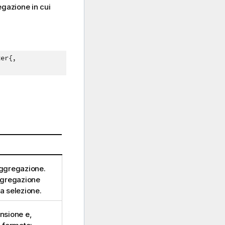
gazione in cui
er{,
aggregazione.
aggregazione
la selezione.
nsione e,