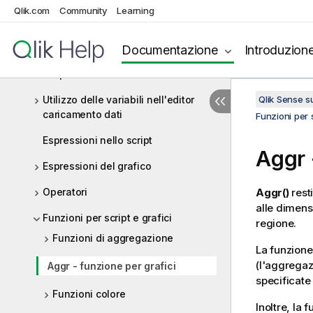
Qlik.com
Community
Learning
Panoramica sulla sintassi dello
script
Documentazione
Introduzion
Istruzioni e parole chiave dello
script
Utilizzo delle variabili nell'editor
Qlik Sense 
caricamento dati
Funzioni per s
Espressioni nello script
Aggr
Espressioni del grafico
Operatori
Aggr()
resti
alle dimens
Funzioni per script e grafici
regione.
Funzioni di aggregazione
La funzion
(l'aggregaz
Aggr - funzione per grafici
specificate
Funzioni colore
Inoltre, la 