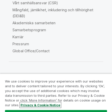
Vårt samhällsansvar (CSR)
Mångfald, jämlikhet, inkludering och tillhörighet
(DEI&B)
Akademiska samarbeten
Samarbetsprogram
Karriär
Pressrum
Global Office/Contact
Qlik Community
We use cookies to improve your experience with our websites
and to deliver content tailored to your interests. By clicking ‘Ok’,
Juridiska avtal
Produktvillkor
you accept the use of additional cookies which may involve
data transmission to third parties. Refer to our Privacy & Cookie
Legal Policies
Legal Policies
Notice or click ‘More Information’ for details on cookie usage on
Användningsvillkor
Varumärken
our sites.
Privacy & Cookie Notice
Do Not Share My Info