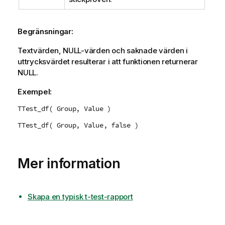
Begränsningar:
Textvärden,
NULL
-värden och saknade värden i
uttrycksvärdet resulterar i att funktionen returnerar
NULL
.
Exempel:
TTest_df( Group, Value )
TTest_df( Group, Value, false )
Mer information
Skapa en typisk t-test-rapport