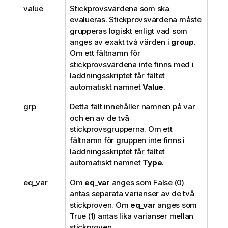
value
Stickprovsvärdena som ska
evalueras. Stickprovsvärdena måste
grupperas logiskt enligt vad som
anges av exakt två värden i
group
.
Om ett fältnamn för
stickprovsvärdena inte finns med i
laddningsskriptet får fältet
automatiskt namnet
Value
.
grp
Detta fält innehåller namnen på var
och en av de två
stickprovsgrupperna. Om ett
fältnamn för gruppen inte finns i
laddningsskriptet får fältet
automatiskt namnet
Type
.
eq_var
Om
eq_var
anges som
False
(0)
antas separata varianser av de två
stickproven. Om
eq_var
anges som
True
(1) antas lika varianser mellan
stickproven.