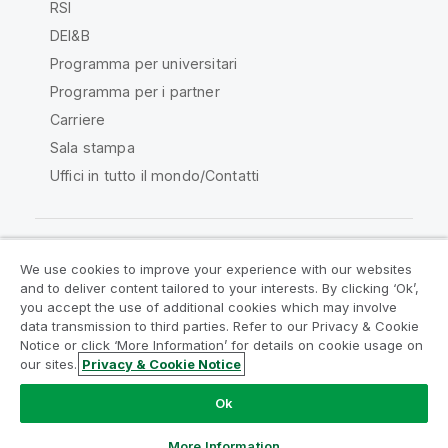
RSI
DEI&B
Programma per universitari
Programma per i partner
Carriere
Sala stampa
Uffici in tutto il mondo/Contatti
We use cookies to improve your experience with our websites
Qlik Community
and to deliver content tailored to your interests. By clicking ‘Ok’,
you accept the use of additional cookies which may involve
data transmission to third parties. Refer to our Privacy & Cookie
Contratti
Termini del prodotto
Notice or click ‘More Information’ for details on cookie usage on
Legal Policies
Note Legali
our sites.
Privacy & Cookie Notice
Termini di utilizzo
Marchi
Do Not Share My Info
Ok
Copyright © 1993-2026 QlikTech International AB. Tutti i
diritti riservati.
More Information