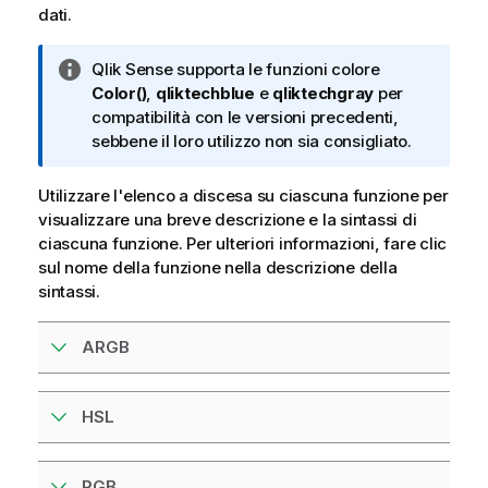
dati.
N
Qlik Sense
supporta le funzioni colore
o
Color()
,
qliktechblue
e
qliktechgray
per
t
compatibilità con le versioni precedenti,
a
sebbene il loro utilizzo non sia consigliato.
i
n
Utilizzare l'elenco a discesa su ciascuna funzione per
f
visualizzare una breve descrizione e la sintassi di
o
ciascuna funzione. Per ulteriori informazioni, fare clic
r
sul nome della funzione nella descrizione della
m
sintassi.
a
t
ARGB
i
c
a
HSL
RGB