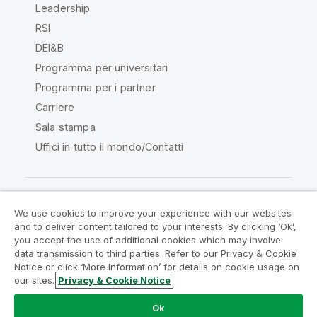
Leadership
RSI
DEI&B
Programma per universitari
Programma per i partner
Carriere
Sala stampa
Uffici in tutto il mondo/Contatti
We use cookies to improve your experience with our websites
Qlik Community
and to deliver content tailored to your interests. By clicking ‘Ok’,
you accept the use of additional cookies which may involve
data transmission to third parties. Refer to our Privacy & Cookie
Contratti
Termini del prodotto
Notice or click ‘More Information’ for details on cookie usage on
Legal Policies
Note Legali
our sites.
Privacy & Cookie Notice
Termini di utilizzo
Marchi
Do Not Share My Info
Ok
Copyright © 1993-2026 QlikTech International AB. Tutti i