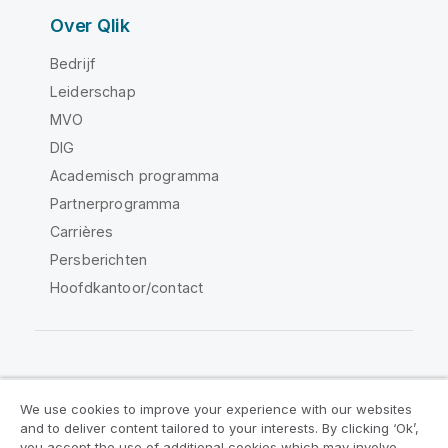
Over Qlik
Bedrijf
Leiderschap
MVO
DIG
Academisch programma
Partnerprogramma
Carrières
Persberichten
Hoofdkantoor/contact
Qlik Community
We use cookies to improve your experience with our websites
and to deliver content tailored to your interests. By clicking ‘Ok’,
Juridische overeenkomsten
you accept the use of additional cookies which may involve