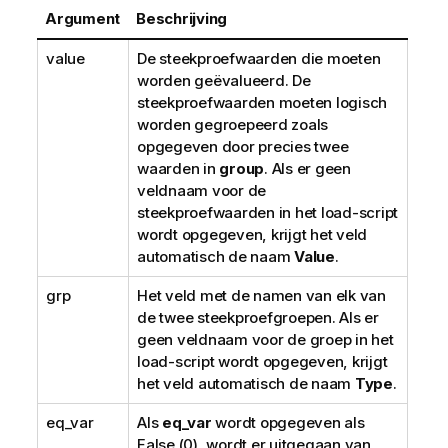
Argument
Beschrijving
value
De steekproefwaarden die moeten
worden geëvalueerd. De
steekproefwaarden moeten logisch
worden gegroepeerd zoals
opgegeven door precies twee
waarden in
group
. Als er geen
veldnaam voor de
steekproefwaarden in het load-script
wordt opgegeven, krijgt het veld
automatisch de naam
Value
.
grp
Het veld met de namen van elk van
de twee steekproefgroepen. Als er
geen veldnaam voor de groep in het
load-script wordt opgegeven, krijgt
het veld automatisch de naam
Type
.
eq_var
Als
eq_var
wordt opgegeven als
False
(0), wordt er uitgegaan van