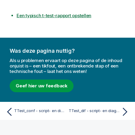
Een typisch t-test-rapport opstellen
Was deze pagina nuttig?
Als u problemen ervaart op deze pagina of de inhoud
onjuist is – een tikfout, een ontbrekende stap of een
technische fout – laat het ons weten!
Geef hier uw feedback
TTest_conf - script- en diagramfunctie
TTest_dif - script- en diagramfunctie