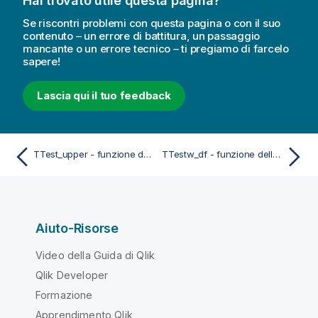
Hai trovato utile questa pagina?
Se riscontri problemi con questa pagina o con il suo
contenuto – un errore di battitura, un passaggio
mancante o un errore tecnico – ti pregiamo di farcelo
sapere!
Lascia qui il tuo feedback
TTest_upper - funzione dello script e del grafico
TTestw_df - funzione dello script e del grafico
Aiuto-Risorse
Video della Guida di Qlik
Qlik Developer
Formazione
Apprendimento Qlik