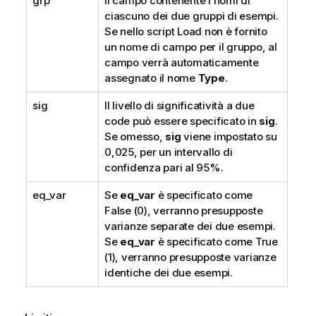
grp
Il campo contenente i nomi di
ciascuno dei due gruppi di esempi.
Se nello script Load non è fornito
un nome di campo per il gruppo, al
campo verrà automaticamente
assegnato il nome
Type
.
sig
Il livello di significatività a due
code può essere specificato in
sig
.
Se omesso,
sig
viene impostato su
0,025, per un intervallo di
confidenza pari al 95%.
eq_var
Se
eq_var
è specificato come
False
(0), verranno presupposte
varianze separate dei due esempi.
Se
eq_var
è specificato come
True
(1), verranno presupposte varianze
identiche dei due esempi.