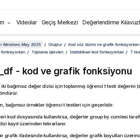
ım
Videolar
Geçiş Merkezi
Değerlendirme Kılavuzl
on Windows May 2025
Oluştur
Kod söz dizimi ve grafik fonksiyonları
 fonksiyonları
Toplama işlevleri
İstatistiksel test fonksiyonları
T tes
_df
- kod ve grafik fonksiyonu
, iki bağımsız değer dizisi için toplanmış öğrenci t testi değerini (
öndürür.
, bağımsız örnekler öğrenci t testleri için geçerlidir.
eri kod dosyasında kullanılırsa, değerler group by cümlesi tara
 dizi kayıt üzerinden tekrarlanır.
r grafik ifadesinde kullanılırsa, değerler grafik boyutları üzerind