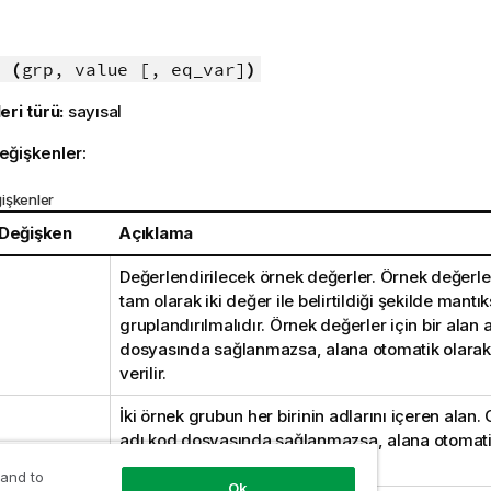
:
 (
grp, value [, eq_var]
)
eri türü:
sayısal
eğişkenler:
işkenler
 Değişken
Açıklama
Değerlendirilecek örnek değerler. Örnek değerle
tam olarak iki değer ile belirtildiği şekilde mantı
gruplandırılmalıdır. Örnek değerler için bir alan 
dosyasında sağlanmazsa, alana otomatik olara
verilir.
İki örnek grubun her birinin adlarını içeren alan. 
adı kod dosyasında sağlanmazsa, alana otomati
adı verilir.
 and to
Ok