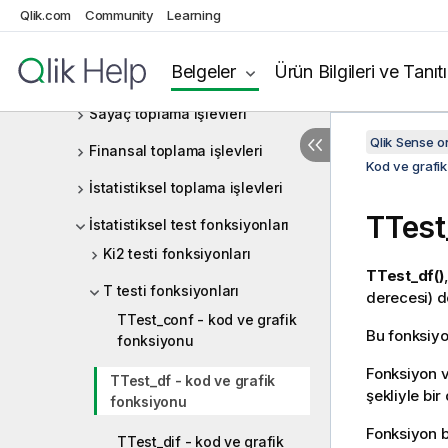
Qlik.com
Community
Learning
Kod ve grafik fonksiyonları
Toplama işlevleri
Belgeler
Ürün Bilgileri ve Tanıt
Temel toplama işlevleri
Sayaç toplama işlevleri
Qlik Sense 
Finansal toplama işlevleri
Kod ve grafik
İstatistiksel toplama işlevleri
TTest
İstatistiksel test fonksiyonları
Ki2 testi fonksiyonları
TTest_df()
T testi fonksiyonları
derecesi) d
TTest_conf - kod ve grafik
Bu fonksiyon
fonksiyonu
Fonksiyon v
TTest_df - kod ve grafik
şekliyle bir
fonksiyonu
Fonksiyon bi
TTest_dif - kod ve grafik