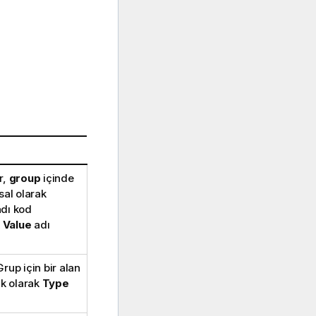
r,
group
içinde
ksal olarak
adı kod
k
Value
adı
Grup için bir alan
k olarak
Type