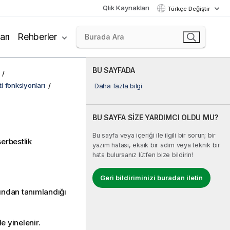
Qlik Kaynakları
Türkçe Değiştir
arı
Rehberler
BU SAYFADA
ti fonksiyonları
Daha fazla bilgi
BU SAYFA SİZE YARDIMCI OLDU MU?
Bu sayfa veya içeriği ile ilgili bir sorun; bir
serbestlik
yazım hatası, eksik bir adım veya teknik bir
hata bulursanız lütfen bize bildirin!
Geri bildiriminizi buradan iletin
fından tanımlandığı
e yinelenir.