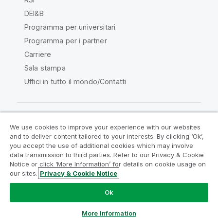
DEI&B
Programma per universitari
Programma per i partner
Carriere
Sala stampa
Uffici in tutto il mondo/Contatti
We use cookies to improve your experience with our websites
Qlik Community
and to deliver content tailored to your interests. By clicking ‘Ok’,
you accept the use of additional cookies which may involve
data transmission to third parties. Refer to our Privacy & Cookie
Contratti
Termini del prodotto
Notice or click ‘More Information’ for details on cookie usage on
Legal Policies
Note Legali
our sites.
Privacy & Cookie Notice
Termini di utilizzo
Marchi
Do Not Share My Info
Ok
Copyright © 1993-2026 QlikTech International AB. Tutti i
diritti riservati.
More Information