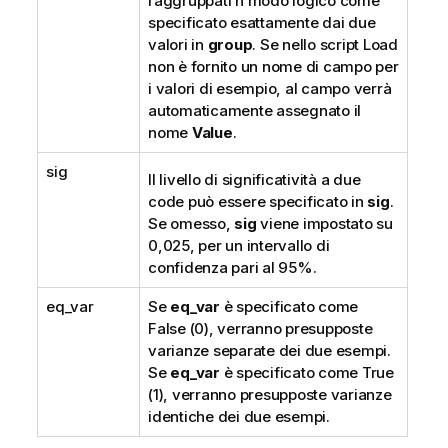
raggruppati n modo logico come
specificato esattamente dai due
valori in
group
. Se nello script Load
non è fornito un nome di campo per
i valori di esempio, al campo verrà
automaticamente assegnato il
nome
Value
.
sig
Il livello di significatività a due
code può essere specificato in
sig
.
Se omesso,
sig
viene impostato su
0,025, per un intervallo di
confidenza pari al 95%.
eq_var
Se
eq_var
è specificato come
False
(0), verranno presupposte
varianze separate dei due esempi.
Se
eq_var
è specificato come
True
(1), verranno presupposte varianze
identiche dei due esempi.