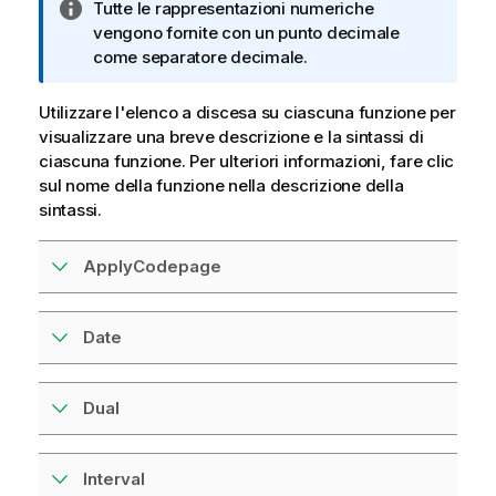
N
Tutte le rappresentazioni numeriche
o
vengono fornite con un punto decimale
t
come separatore decimale.
a
i
Utilizzare l'elenco a discesa su ciascuna funzione per
n
visualizzare una breve descrizione e la sintassi di
f
ciascuna funzione. Per ulteriori informazioni, fare clic
o
sul nome della funzione nella descrizione della
r
sintassi.
m
a
ApplyCodepage
t
i
c
Date
a
Dual
Interval