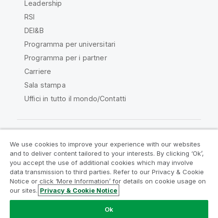
Leadership
RSI
DEI&B
Programma per universitari
Programma per i partner
Carriere
Sala stampa
Uffici in tutto il mondo/Contatti
We use cookies to improve your experience with our websites
Qlik Community
and to deliver content tailored to your interests. By clicking ‘Ok’,
you accept the use of additional cookies which may involve
data transmission to third parties. Refer to our Privacy & Cookie
Contratti
Termini del prodotto
Notice or click ‘More Information’ for details on cookie usage on
Legal Policies
Note Legali
our sites.
Privacy & Cookie Notice
Termini di utilizzo
Marchi
Do Not Share My Info
Ok
Copyright © 1993-2026 QlikTech International AB. Tutti i