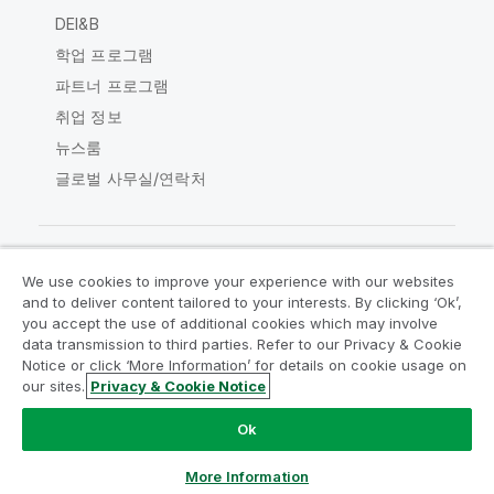
DEI&B
학업 프로그램
파트너 프로그램
취업 정보
뉴스룸
글로벌 사무실/연락처
We use cookies to improve your experience with our websites
Qlik Community
and to deliver content tailored to your interests. By clicking ‘Ok’,
you accept the use of additional cookies which may involve
data transmission to third parties. Refer to our Privacy & Cookie
법적 계약
제품 약관
Legal Policies
Notice or click ‘More Information’ for details on cookie usage on
Legal Policies
사용 약관
상표
our sites.
Privacy & Cookie Notice
Do Not Share My Info
Ok
Copyright © 1993-2026 QlikTech International AB. 무단 전재
및 복제를 금합니다.
More Information