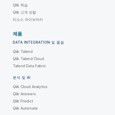
Qlik 학습
Qlik 고객 포털
리소스 라이브러리
제품
DATA INTEGRATION 및 품질
Qlik Talend
Qlik Talend Cloud
Talend Data Fabric
분석 및 AI
Qlik Cloud Analytics
Qlik Answers
Qlik Predict
Qlik Automate