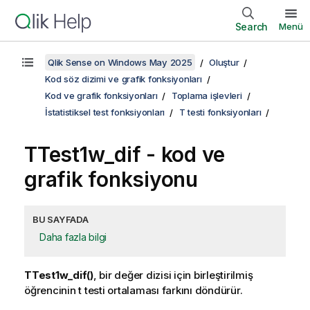
Search
Menü
Qlik Sense on Windows May 2025
Oluştur
Kod söz dizimi ve grafik fonksiyonları
Kod ve grafik fonksiyonları
Toplama işlevleri
İstatistiksel test fonksiyonları
T testi fonksiyonları
TTest1w_dif
- kod ve
grafik fonksiyonu
BU SAYFADA
Daha fazla bilgi
TTest1w_dif()
, bir değer dizisi için birleştirilmiş
öğrencinin t testi ortalaması farkını döndürür.