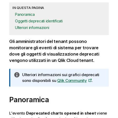
IN QUESTA PAGINA
Panoramica
Oggetti deprecati identificati
Ulteriori informazioni
Gli amministratori del tenant possono
monitorare gli eventi di sistema per trovare
dove gli oggetti di visualizzazione deprecati
vengono utilizzati in un
Qlik Cloud
tenant.
N
Ulteriori informazioni sui grafici deprecati
o
sono disponibili su
Qlik
Community
.
t
a
Panoramica
i
n
f
L'evento
Deprecated charts opened in sheet
viene
o