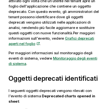
attivato ogni volta che un utente nel tenant apre un
r
foglio dell'applicazione che contiene un oggetto
m
deprecato. Con questo evento, gli amministratori del
a
tenant possono identificare dove gli oggetti
t
deprecati vengono utilizzati nelle applicazioni di
i
analisi, rendendo più facile aggiornare e sostituire
c
questi oggetti con nuove funzionalità.Per maggiori
a
informazioni sull'evento, vedere
Grafici deprecati
aperti nel foglio
.
Per maggiori informazioni sul monitoraggio degli
eventi di sistema, vedere
Monitoraggio degli eventi
di sistema
.
Oggetti deprecati identificati
I seguenti oggetti deprecati vengono rilevati con
l'evento di sistema
Deprecated charts opened in
sheet
: