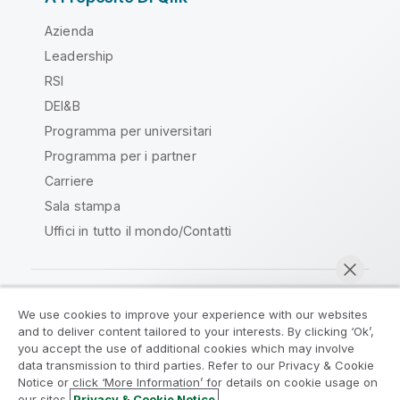
Azienda
Leadership
RSI
DEI&B
Programma per universitari
Programma per i partner
Carriere
Sala stampa
Uffici in tutto il mondo/Contatti
We use cookies to improve your experience with our websites
Qlik Community
and to deliver content tailored to your interests. By clicking ‘Ok’,
you accept the use of additional cookies which may involve
data transmission to third parties. Refer to our Privacy & Cookie
Contratti
Termini del prodotto
Notice or click ‘More Information’ for details on cookie usage on
Legal Policies
Note Legali
our sites.
Privacy & Cookie Notice