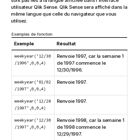
sont pas liés à la langue affichée dans l'interface
utilisateur
Qlik Sense
.
Qlik Sense
sera affiché dans la
même langue que celle du navigateur que vous
utilisez.
Exemples de fonction
Exemple
Résultat
weekyear('12/30
Renvoie 1997, car la semaine 1
/1996',0,0,4)
de 1997 commence le
12/30/1996.
weekyear('01/02
Renvoie 1997.
/1997',0,0,4)
weekyear('12/28
Renvoie 1997.
/1997',0,0,4)
weekyear('12/30
Renvoie 1998, car la semaine 1
/1997',0,0,4)
de 1998 commence le
12/29/1997.