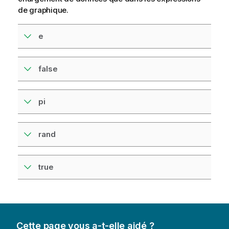
de graphique.
e
false
pi
rand
true
Cette page vous a-t-elle aidé ?