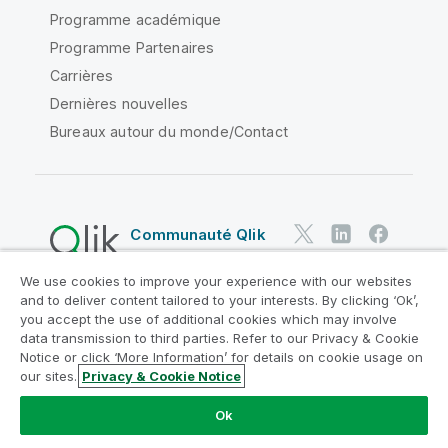
Programme académique
Programme Partenaires
Carrières
Dernières nouvelles
Bureaux autour du monde/Contact
Communauté Qlik
We use cookies to improve your experience with our websites
Contrats juridiques
and to deliver content tailored to your interests. By clicking ‘Ok’,
Conditions d'utilisation des produits
you accept the use of additional cookies which may involve
data transmission to third parties. Refer to our Privacy & Cookie
Legal Policies
Conditions légales
Notice or click ‘More Information’ for details on cookie usage on
Conditions d'utilisation
Marques
our sites.
Privacy & Cookie Notice
Do Not Share My Info
Ok
Copyright © 1993-2026 QlikTech International AB. Tous
droits réservés.