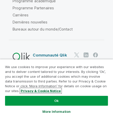
Programme académique
Programme Partenaires
Carrières
Dernières nouvelles
Bureaux autour du monde/Contact
Communauté Qlik
We use cookies to improve your experience with our websites
Contrats juridiques
and to deliver content tailored to your interests. By clicking ‘Ok’,
Conditions d'utilisation des produits
you accept the use of additional cookies which may involve
data transmission to third parties. Refer to our Privacy & Cookie
Legal Policies
Conditions légales
Notice or click ‘More Information’ for details on cookie usage on
Conditions d'utilisation
Marques
our sites.
Privacy & Cookie Notice
Do Not Share My Info
Ok
Copyright © 1993-2026 QlikTech International AB. Tous
droits réservés.
More Information