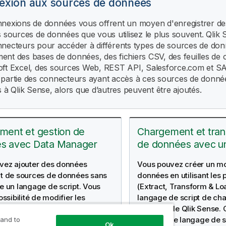
exion aux sources de données
nexions de données vous offrent un moyen d'enregistrer de
s sources de données que vous utilisez le plus souvent.
Qlik 
necteurs pour accéder à différents types de sources de don
nt des bases de données, des fichiers CSV, des feuilles de c
ft Excel
, des sources Web,
REST API
,
Salesforce.com
et
S
partie des connecteurs ayant accès à ces sources de donné
s à
Qlik Sense
, alors que d’autres peuvent être ajoutés.
ment et gestion de
Chargement et tran
s avec Data Manager
de données avec un
vez ajouter des données
Vous pouvez créer un m
t de sources de données sans
données en utilisant les
e un langage de script. Vous
(Extract, Transform & Lo
ossibilité de modifier les
langage de script de ch
ns de données et pouvez
données de
Qlik Sense
.
r d'une assistance lors de la
puissant, le langage de s
 and to
Ok