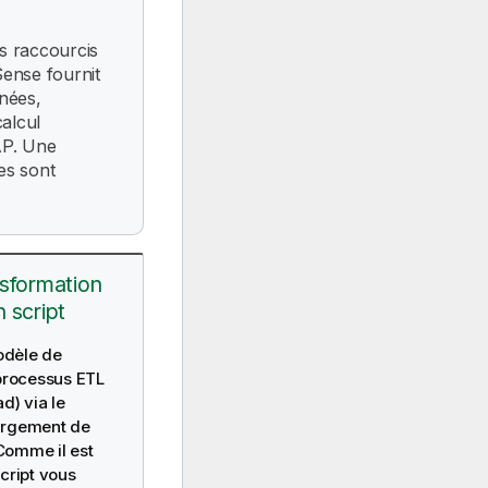
s raccourcis
Sense
fournit
nées,
alcul
AP
. Une
es sont
sformation
 script
odèle de
 processus
ETL
ad)
via le
argement de
 Comme il est
cript vous