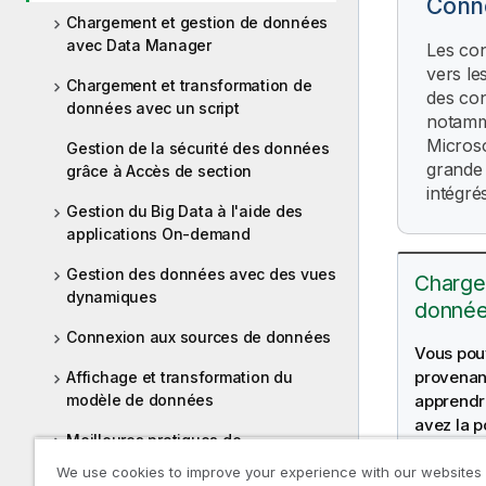
Conn
Chargement et gestion de données
avec Data Manager
Les con
vers le
Chargement et transformation de
des con
données avec un script
notamme
Microso
Gestion de la sécurité des données
grande 
grâce à Accès de section
intégré
Gestion du Big Data à l'aide des
applications On-demand
Gestion des données avec des vues
Charge
dynamiques
donnée
Connexion aux sources de données
Vous pou
provenan
Affichage et transformation du
modèle de données
apprendr
avez la p
Meilleures pratiques de
sélectio
modélisation des données
bénéficie
We use cookies to improve your experience with our websites