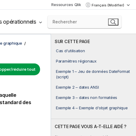
Ressources Qlik
Français (Modifier)
s opérationnels
SUR CETTE PAGE
de graphique
Cas d'utilisation
Paramètres régionaux
opper/réduire tout
Exemple 1 – Jeu de données DateFormat
(script)
Exemple 2 – dates ANSI
aquelle
Exemple 3 – dates non formatées
 standard des
Exemple 4 – Exemple d'objet graphique
CETTE PAGE VOUS A-T-ELLE AIDÉ ?