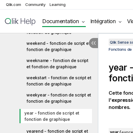
Qlik.com
Community
Learning
week - fonction de script et
fonction de graphique
Documentation
Intégration
Vi
weekday - fonction de script et
fonction de graphique
Qlik Sense 
weekend - fonction de script et
fonction de graphique
Fonctions de 
weekname - fonction de script
year -
et fonction de graphique
fonct
weekstart - fonction de script et
fonction de graphique
Cette fonc
weekyear - fonction de script et
l'
expressi
fonction de graphique
nombres.
year - fonction de script et
fonction de graphique
yearend - fonction de script et
year(
expre