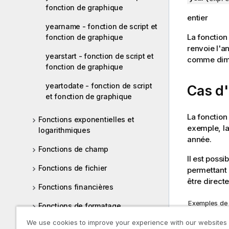
fonction de graphique
entier
yearname - fonction de script et
La fonction
fonction de graphique
renvoie l'a
yearstart - fonction de script et
comme dime
fonction de graphique
yeartodate - fonction de script
Cas d'
et fonction de graphique
La fonction
Fonctions exponentielles et
exemple, la 
logarithmiques
année.
Fonctions de champ
Il est poss
Fonctions de fichier
permettant 
être direct
Fonctions financières
Exemples de 
Fonctions de formatage
Exemple
We use cookies to improve your experience with our websites
Fonctions numériques générales