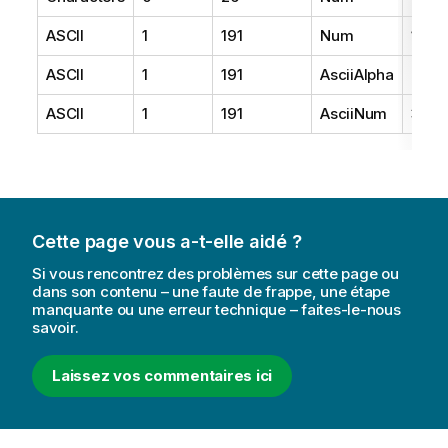
ASCII
1
191
Num
1
ASCII
1
191
AsciiAlpha
2
ASCII
1
191
AsciiNum
3
Cette page vous a-t-elle aidé ?
Si vous rencontrez des problèmes sur cette page ou
dans son contenu – une faute de frappe, une étape
manquante ou une erreur technique – faites-le-nous
savoir.
Laissez vos commentaires ici