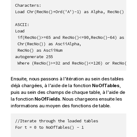
Characters:

Load Chr(RecNo()+Ord('A')-1) as Alpha, RecNo() as Nu
ASCII:

Load 

 if(RecNo()>=65 and RecNo()<=90,RecNo()-64) as Num,

 Chr(RecNo()) as AsciiAlpha, 

 RecNo() as AsciiNum

autogenerate 255

 Where (RecNo()>=32 and RecNo()<=126) or RecNo()>=1
Ensuite, nous passons à l'itération au sein des tables
déjà chargées, à l'aide de la fonction
NoOfTables
,
puis au sein des champs de chaque table, à l'aide de
la fonction
NoOfFields
. Nous chargeons ensuite les
informations au moyen des fonctions de table.
//Iterate through the loaded tables

For t = 0 to NoOfTables() - 1
