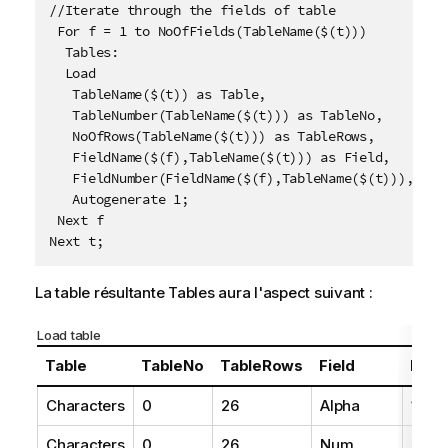
//Iterate through the fields of table

 For f = 1 to NoOfFields(TableName($(t)))

  Tables:

  Load 

   TableName($(t)) as Table,

   TableNumber(TableName($(t))) as TableNo,

   NoOfRows(TableName($(t))) as TableRows,

   FieldName($(f),TableName($(t))) as Field, 

   FieldNumber(FieldName($(f),TableName($(t))),Table
   Autogenerate 1;

 Next f

Next t;
La table résultante
Tables
aura l'aspect suivant :
Load table
Table
TableNo
TableRows
Field
Fiel
Characters
0
26
Alpha
1
Characters
0
26
Num
2