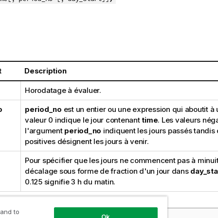
t
Description
Horodatage à évaluer.
o
period_no
est un entier ou une expression qui aboutit à u
valeur 0 indique le jour contenant
time
. Les valeurs nég
l'argument
period_no
indiquent les jours passés tandis 
positives désignent les jours à venir.
Pour spécifier que les jours ne commencent pas à minuit
décalage sous forme de fraction d'un jour dans
day_sta
0.125 signifie 3 h du matin.
 and to
Ok