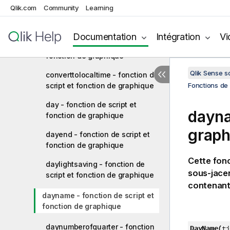
Qlik.com
Community
Learning
addyears - fonction de script et
fonction de graphique
Documentation
Intégration
Vi
age - fonction de script et
fonction de graphique
Qlik Sense 
converttolocaltime - fonction de
script et fonction de graphique
Fonctions de 
day - fonction de script et
dayna
fonction de graphique
graph
dayend - fonction de script et
fonction de graphique
Cette fonc
daylightsaving - fonction de
sous-jacen
script et fonction de graphique
contenant
dayname - fonction de script et
fonction de graphique
daynumberofquarter - fonction
DayName(
ti