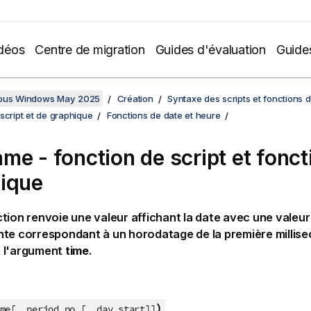
déos
Centre de migration
Guides d'évaluation
Guide
sous Windows May 2025
Création
Syntaxe des scripts et fonctions 
script et de graphique
Fonctions de date et heure
me - fonction de script et fonct
ique
tion renvoie une valeur affichant la date avec une valeu
te correspondant à un horodatage de la première millise
 l'argument
time
.
)
me[, period_no [, day_start]]