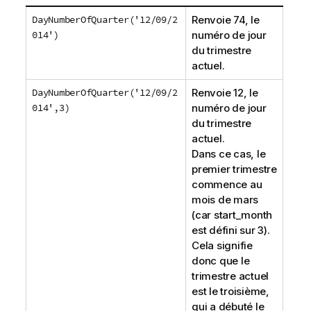
DayNumberOfQuarter('12/09/2
Renvoie 74, le
014')
numéro de jour
du trimestre
actuel.
DayNumberOfQuarter('12/09/2
Renvoie 12, le
014',3)
numéro de jour
du trimestre
actuel.
Dans ce cas, le
premier trimestre
commence au
mois de mars
(car
start_month
est défini sur 3).
Cela signifie
donc que le
trimestre actuel
est le troisième,
qui a débuté le