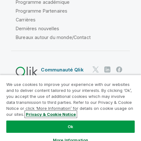
Programme académique
Programme Partenaires
Carrières
Dernières nouvelles
Bureaux autour du monde/Contact
Communauté Qlik
We use cookies to improve your experience with our websites
Contrats juridiques
and to deliver content tailored to your interests. By clicking ‘Ok’,
Conditions d'utilisation des produits
you accept the use of additional cookies which may involve
data transmission to third parties. Refer to our Privacy & Cookie
Legal Policies
Conditions légales
Notice or click ‘More Information’ for details on cookie usage on
Conditions d'utilisation
Marques
our sites.
Privacy & Cookie Notice
Do Not Share My Info
Ok
Copyright © 1993-2026 QlikTech International AB. Tous
droits réservés.
More Information