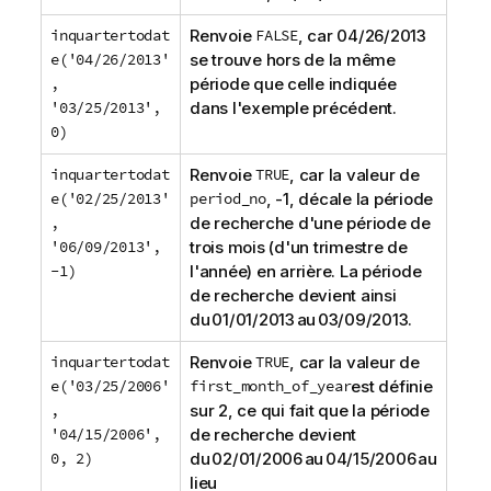
inquartertodat
Renvoie
FALSE
, car 04/26/2013
e('04/26/2013'
se trouve hors de la même
,
période que celle indiquée
'03/25/2013',
dans l'exemple précédent.
0)
inquartertodat
Renvoie
TRUE
, car la valeur de
e('02/25/2013'
period_no
, -1, décale la période
,
de recherche d'une période de
'06/09/2013',
trois mois (d'un trimestre de
-1)
l'année) en arrière. La période
de recherche devient ainsi
du 01/01/2013 au 03/09/2013.
inquartertodat
Renvoie
TRUE
, car la valeur de
e('03/25/2006'
first_month_of_year
est définie
,
sur 2, ce qui fait que la période
'04/15/2006',
de recherche devient
0, 2)
du 02/01/2006 au 04/15/2006 au
lieu