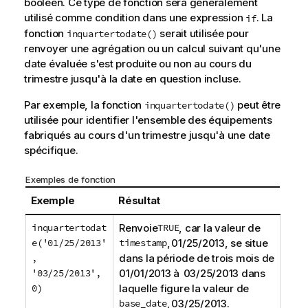
booléen. Ce type de fonction sera généralement
utilisé comme condition dans une expression
. La
if
fonction
serait utilisée pour
inquartertodate()
renvoyer une agrégation ou un calcul suivant qu'une
date évaluée s'est produite ou non au cours du
trimestre jusqu'à la date en question incluse.
Par exemple, la fonction
peut être
inquartertodate()
utilisée pour identifier l'ensemble des équipements
fabriqués au cours d'un trimestre jusqu'à une date
spécifique.
Exemples de fonction
Exemple
Résultat
inquartertodat
Renvoie
TRUE
, car la valeur de
e('01/25/2013'
timestamp
, 01/25/2013, se situe
,
dans la période de trois mois de
'03/25/2013',
01/01/2013 à 03/25/2013 dans
0)
laquelle figure la valeur de
base_date
, 03/25/2013.