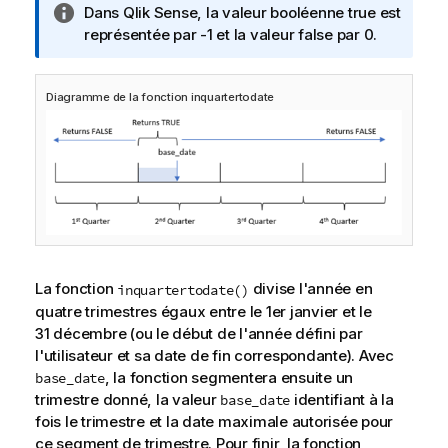
N
Dans
Qlik Sense
, la valeur booléenne true est
o
représentée par -1 et la valeur false par 0.
t
e
Diagramme de la fonction inquartertodate
I
n
f
o
r
m
a
t
i
La fonction
divise l'année en
inquartertodate()
o
quatre trimestres égaux entre le 1er janvier et le
n
31 décembre (ou le début de l'année défini par
s
l'utilisateur et sa date de fin correspondante). Avec
, la fonction segmentera ensuite un
base_date
trimestre donné, la valeur
identifiant à la
base_date
fois le trimestre et la date maximale autorisée pour
ce segment de trimestre. Pour finir, la fonction