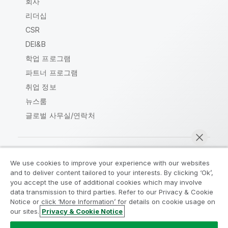
회사
리더십
CSR
DEI&B
학업 프로그램
파트너 프로그램
취업 정보
뉴스룸
글로벌 사무실/연락처
We use cookies to improve your experience with our websites
Qlik Community
and to deliver content tailored to your interests. By clicking ‘Ok’,
you accept the use of additional cookies which may involve
data transmission to third parties. Refer to our Privacy & Cookie
법적 계약
제품 약관
Legal Policies
Notice or click ‘More Information’ for details on cookie usage on
Legal Policies
사용 약관
상표
our sites.
Privacy & Cookie Notice
지금 채팅
Do Not Share My Info