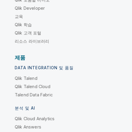
Qlik Developer
교육
Qlik 학습
Qlik 고객 포털
리소스 라이브러리
제품
DATA INTEGRATION 및 품질
Qlik Talend
Qlik Talend Cloud
Talend Data Fabric
분석 및 AI
Qlik Cloud Analytics
Qlik Answers