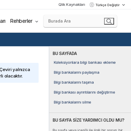
Qlik Kaynakları
Türkçe Değiştir
arı
Rehberler
BU SAYFADA
Koleksiyonlara bilgi bankası ekleme
 Çeviri yalnızca
Bilgi bankalarını paylaşma
i olacaktır.
Bilgi bankalarını taşıma
Bilgi bankası ayrıntılarını değiştirme
Bilgi bankalarını silme
BU SAYFA SİZE YARDIMCI OLDU MU?
Bu sayfa veya içeriği ile ilgili bir sorun; bir