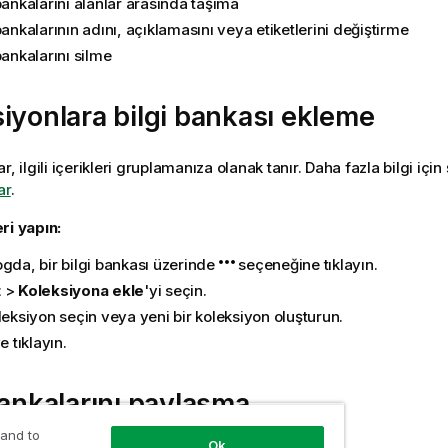
bankalarını alanlar arasında taşıma
bankalarının adını, açıklamasını veya etiketlerini değiştirme
bankalarını silme
iyonlara bilgi bankası ekleme
r, ilgili içerikleri gruplamanıza olanak tanır. Daha fazla bilgi için
ar
.
ri yapın:
ogda, bir bilgi bankası üzerinde
seçeneğine tıklayın.
t
>
Koleksiyona ekle
'yi seçin.
leksiyon seçin veya yeni bir koleksiyon oluşturun.
e tıklayın.
bankalarını paylaşma
 and to
Ok