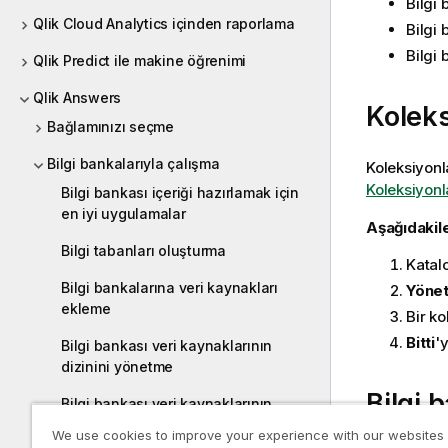
Bilgi 
Qlik Cloud Analytics içinden raporlama
Bilgi 
Bilgi 
Qlik Predict ile makine öğrenimi
Qlik Answers
Koleks
Bağlamınızı seçme
Bilgi bankalarıyla çalışma
Koleksiyonla
Koleksiyonl
Bilgi bankası içeriği hazırlamak için
en iyi uygulamalar
Aşağıdakile
Bilgi tabanları oluşturma
Katal
Bilgi bankalarına veri kaynakları
Yöne
ekleme
Bir ko
Bitti
'y
Bilgi bankası veri kaynaklarının
dizinini yönetme
Bilgi 
Bilgi bankası veri kaynaklarının
dizinini oluşturma
We use cookies to improve your experience with our websites