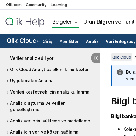
Qlik.com
Community
Learning
Belgeler
Ürün Bilgileri ve Tanıt
Qlik Cloud
Giriş
Yenilikler
Analiz
Veri Entegras
®
Qlik Cloud
Veriler analiz ediliyor
Qlik Cloud Analytics etkinlik merkezleri
Bu s
size
Uygulamaları Anlama
Verileri keşfetmek için analiz kullanma
Bilgi
Analiz oluşturma ve verileri
görselleştirme
Bilgi banka
Analiz verilerini yükleme ve modelleme
Kolek
Analiz için veri ve köken sağlama