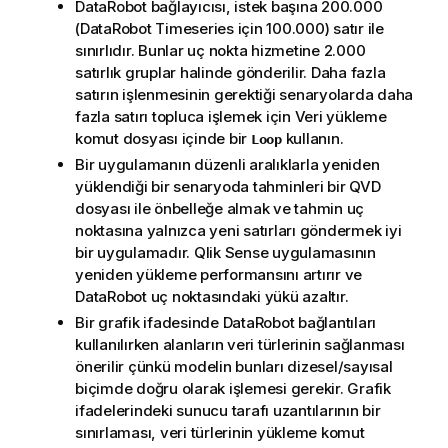
DataRobot
bağlayıcısı, istek başına 200.000
(
DataRobot Timeseries
için 100.000) satır ile
sınırlıdır. Bunlar uç nokta hizmetine 2.000
satırlık gruplar halinde gönderilir. Daha fazla
satırın işlenmesinin gerektiği senaryolarda daha
fazla satırı topluca işlemek için Veri yükleme
komut dosyası
içinde bir
kullanın.
Loop
Bir uygulamanın düzenli aralıklarla yeniden
yüklendiği bir senaryoda tahminleri bir
QVD
dosyası ile önbelleğe almak ve tahmin uç
noktasına yalnızca yeni satırları göndermek iyi
bir uygulamadır.
Qlik Sense
uygulamasının
yeniden yükleme performansını artırır ve
DataRobot
uç noktasındaki yükü azaltır.
Bir grafik ifadesinde
DataRobot
bağlantıları
kullanılırken alanların veri türlerinin sağlanması
önerilir çünkü modelin bunları dizesel/sayısal
biçimde doğru olarak işlemesi gerekir. Grafik
ifadelerindeki sunucu tarafı uzantılarının bir
sınırlaması, veri türlerinin yükleme komut