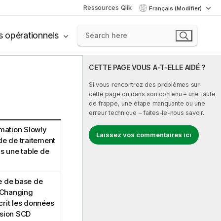
Ressources Qlik
Français (Modifier)
s opérationnels
CETTE PAGE VOUS A-T-ELLE AIDÉ ?
Si vous rencontrez des problèmes sur
cette page ou dans son contenu – une faute
de frappe, une étape manquante ou une
erreur technique – faites-le-nous savoir.
mation Slowly
Laissez vos commentaires ici
e de traitement
ns une table de
e de base de
 Changing
crit les données
nsion SCD