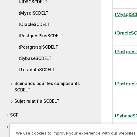
tJDBCSCDELT
tMysqlSCDELT
tMysqlSC
tOracleSCDELT
tOracleS
tPostgresPlusSCDELT
tPostgresqlSCDELT
tPostgres
tSybaseSCDELT
tTeradataSCDELT
Scénarios pour les composants
tPostgres
SCDELT
Sujet relatif à SCDELT
SCP
tSybaseS
ServiceNow
We use cookies to improve your experience with our websites