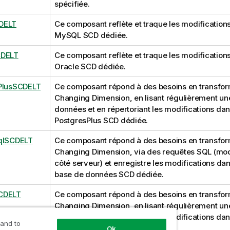
spécifiée.
DELT
Ce composant reflète et traque les modifications
MySQL SCD dédiée.
CDELT
Ce composant reflète et traque les modifications
Oracle SCD dédiée.
PlusSCDELT
Ce composant répond à des besoins en transfor
Changing Dimension, en lisant régulièrement un
données et en répertoriant les modifications dan
PostgresPlus SCD dédiée.
qlSCDELT
Ce composant répond à des besoins en transfor
Changing Dimension, via des requêtes SQL (mod
côté serveur) et enregistre les modifications da
base de données SCD dédiée.
CDELT
Ce composant répond à des besoins en transfor
Changing Dimension, en lisant régulièrement un
données et en répertoriant les modifications dan
 and to
Sybase SCD dédiée.
Ok