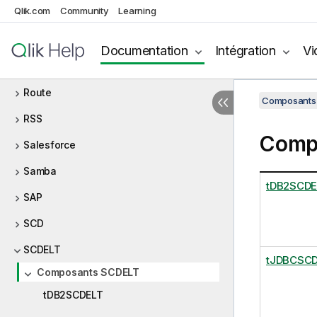
Qlik.com
Community
Learning
Vue brute
Regex
Documentation
Intégration
Vi
REST
Route
Composants 
RSS
Comp
Salesforce
Samba
tDB2SCDE
SAP
SCD
SCDELT
tJDBCSC
Composants SCDELT
tDB2SCDELT