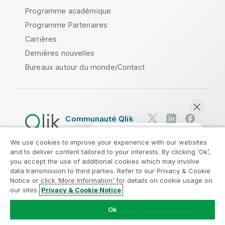
Programme académique
Programme Partenaires
Carrières
Dernières nouvelles
Bureaux autour du monde/Contact
Communauté Qlik
We use cookies to improve your experience with our websites
Contrats juridiques
and to deliver content tailored to your interests. By clicking ‘Ok’,
Conditions d'utilisation des produits
you accept the use of additional cookies which may involve
data transmission to third parties. Refer to our Privacy & Cookie
Legal Policies
Conditions légales
Notice or click ‘More Information’ for details on cookie usage on
Conditions d'utilisation
Marques
our sites.
Privacy & Cookie Notice
Discuter maintenant
Do Not Share My Info
Ok
Copyright © 1993-2026 QlikTech International AB. Tous
droits réservés.