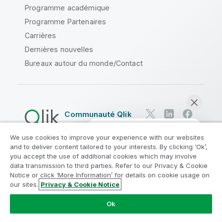
Programme académique
Programme Partenaires
Carrières
Dernières nouvelles
Bureaux autour du monde/Contact
Communauté Qlik
We use cookies to improve your experience with our websites
Contrats juridiques
and to deliver content tailored to your interests. By clicking ‘Ok’,
Conditions d'utilisation des produits
you accept the use of additional cookies which may involve
data transmission to third parties. Refer to our Privacy & Cookie
Legal Policies
Conditions légales
Notice or click ‘More Information’ for details on cookie usage on
Conditions d'utilisation
Marques
our sites.
Privacy & Cookie Notice
Discuter maintenant
Do Not Share My Info
Ok
Copyright © 1993-2026 QlikTech International AB. Tous
droits réservés.