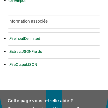
tJIRAInput
Information associée
tFileInputDelimited
tExtractJSONFields
tFileOutputJSON
Cette page vous a-t-elle aidé ?