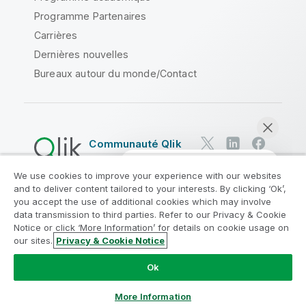
Programme Partenaires
Carrières
Dernières nouvelles
Bureaux autour du monde/Contact
Communauté Qlik
We use cookies to improve your experience with our websites
Contrats juridiques
and to deliver content tailored to your interests. By clicking ‘Ok’,
Conditions d'utilisation des produits
you accept the use of additional cookies which may involve
data transmission to third parties. Refer to our Privacy & Cookie
Legal Policies
Conditions légales
Notice or click ‘More Information’ for details on cookie usage on
Conditions d'utilisation
Marques
our sites.
Privacy & Cookie Notice
Discuter maintenant
Do Not Share My Info
Ok
Copyright © 1993-2026 QlikTech International AB. Tous
droits réservés.
More Information