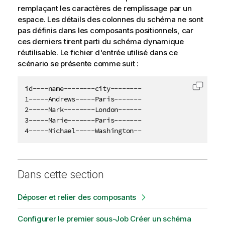
remplaçant les caractères de remplissage par un
espace. Les détails des colonnes du schéma ne sont
pas définis dans les composants positionnels, car
ces derniers tirent parti du schéma dynamique
réutilisable. Le fichier d'entrée utilisé dans ce
scénario se présente comme suit :
id----name--------city--------

Copier 
1-----Andrews-----Paris-------

2-----Mark--------London------

3-----Marie-------Paris-------

4-----Michael-----Washington--
Dans cette section
Déposer et relier des composants
Configurer le premier sous-Job Créer un schéma