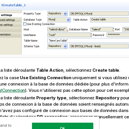
a liste déroulante
Table Action
, sélectionnez
Create table
.
z la case
Use Existing Connection
uniquement si vous utilise
une connexion à la base de données dédiée (pour plus d'informa
lConnection
). Vous n'utiliserez pas cette option pour cet exempl
a liste déroulante
Property type
, sélectionnez
Repository
pour
s de connexion à la base de données soient renseignés autom
n'avez pas configuré de connexion aux bases de données dans 
data
du répertoire
DB connection
, renseignez manuellement ce
xion après avoir sélectionné
Built-in
.
 and to
Ok