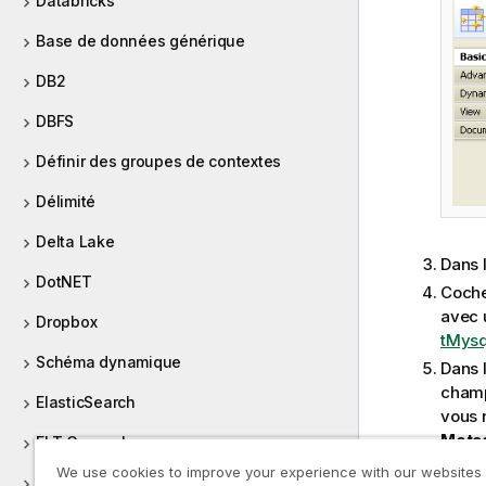
Databricks
Base de données générique
DB2
DBFS
Définir des groupes de contextes
Délimité
Delta Lake
Dans l
DotNET
Coche
avec 
Dropbox
tMysq
Schéma dynamique
Dans l
champ
ElasticSearch
vous 
Meta
ELT Greenplum
conne
We use cookies to improve your experience with our websites
ELT Hive