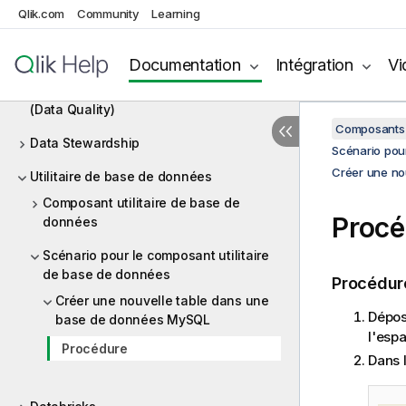
Qlik.com
Community
Learning
Mapping de données
Data Preparation
Documentation
Intégration
Vi
Composants de qualité de données
(Data Quality)
Composants 
Data Stewardship
Scénario pour
Créer une no
Utilitaire de base de données
Composant utilitaire de base de
Procé
données
Scénario pour le composant utilitaire
de base de données
Procédur
Créer une nouvelle table dans une
Dépos
base de données MySQL
l'esp
Procédure
Dans l