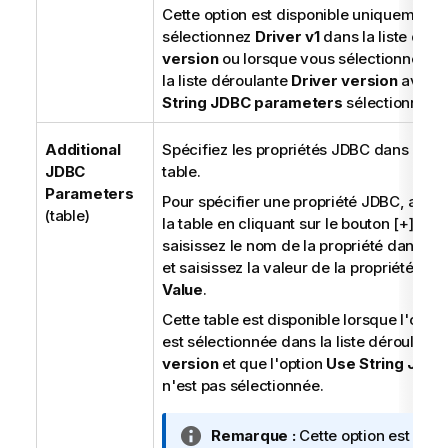
Cette option est disponible uniquement 
sélectionnez
Driver v1
dans la liste dér
version
ou lorsque vous sélectionnez
Dr
la liste déroulante
Driver version
avec l
String JDBC parameters
sélectionnée.
Additional
Spécifiez les propriétés JDBC dans les li
JDBC
table.
Parameters
Pour spécifier une propriété JDBC, ajout
(table)
la table en cliquant sur le bouton [+], sou
saisissez le nom de la propriété dans la
et saisissez la valeur de la propriété dan
Value
.
Cette table est disponible lorsque l'opti
est sélectionnée dans la liste déroulant
version
et que l'option
Use String JDB
n'est pas sélectionnée.
N
Remarque :
Cette option est disp