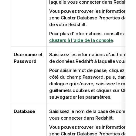
laquelle vous connecter dans Redshift.
o
Vous pouvez trouver les informations rel
n
zone Cluster Database Properties de la 
s
de votre Redshift.
Pour plus d'informations, consultez
Gest
clusters à l'aide de la console
.
Username
et
Saisissez les informations d'authentifica
Password
de données Redshift à laquelle vous con
Pour saisir le mot de passe, cliquez sur 
côté du champ Password, puis, dans la b
dialogue qui s'ouvre, saisissez le mot d
guillemets doubles et cliquez sur
OK
afi
sauvegarder les paramètres.
Database
Saisissez le nom de la base de données 
vous connecter dans Redshift.
Vous pouvez trouver les informations rel
zone Cluster Database Properties de la 