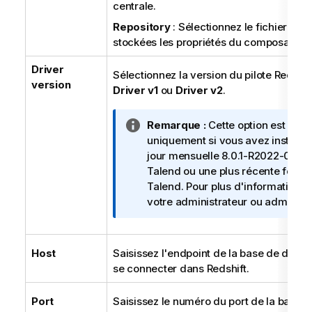
centrale.
Repository
: Sélectionnez le fichier dan
stockées les propriétés du composant.
Driver
Sélectionnez la version du pilote Redshift 
version
Driver v1
ou
Driver v2
.
N
Remarque :
Cette option est disp
o
uniquement si vous avez installé 
t
jour mensuelle 8.0.1-R2022-06 d
e
Talend
ou une plus récente fourni
I
Talend
. Pour plus d'informations,
n
votre administrateur ou administr
f
o
r
Host
Saisissez l'endpoint de la base de donné
m
se connecter dans Redshift.
a
t
Port
Saisissez le numéro du port de la base 
i