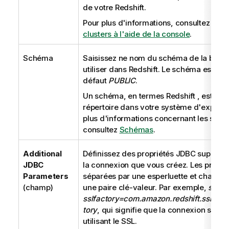
de votre Redshift.
Pour plus d'informations, consultez
Gest
clusters à l'aide de la console
.
Schéma
Saisissez ne nom du schéma de la base
utiliser dans Redshift. Le schéma est n
défaut
PUBLIC
.
Un schéma, en termes Redshift , est simi
répertoire dans votre système d'exploita
plus d'informations concernant les sché
consultez
Schémas
.
Additional
Définissez des propriétés JDBC supplém
JDBC
la connexion que vous créez. Les proprié
Parameters
séparées par une esperluette et chaque 
(champ)
une paire clé-valeur. Par exemple,
ssl=t
sslfactory=com.amazon.redshift.ssl.Non
tory
, qui signifie que la connexion sera 
utilisant le SSL.