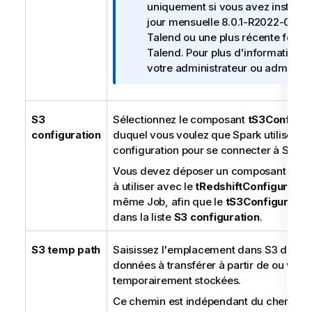
o
uniquement si vous avez installé 
t
jour mensuelle 8.0.1-R2022-03 d
e
Talend
ou une plus récente fourni
I
Talend
. Pour plus d'informations,
n
votre administrateur ou administr
f
o
r
S3
Sélectionnez le composant
tS3Configur
m
configuration
duquel vous voulez que Spark utilise les 
a
configuration pour se connecter à S3.
t
Vous devez déposer un composant
tS3C
i
à utiliser avec le
tRedshiftConfiguratio
o
même Job, afin que le
tS3Configuratio
n
dans la liste
S3 configuration
.
s
S3 temp path
Saisissez l'emplacement dans S3 dans l
données à transférer à partir de ou vers 
temporairement stockées.
Ce chemin est indépendant du chemin t