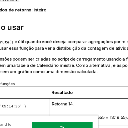
dos de retorno:
inteiro
o usar
é útil quando você deseja comparar agregações por min
inute()
sar essa função para ver a distribuição da contagem de ativid
nsões podem ser criadas no script de carregamento usando a f
m uma tabela de Calendário mestre. Como alternativa, elas p
e em um gráfico como uma dimensão calculada.
 funções
Resultado
Retorna 14.
'09:14:36' )
Retorna 19 (porque 0.5555 = 13:19:55).
'0.5555' )
 and to
Ok