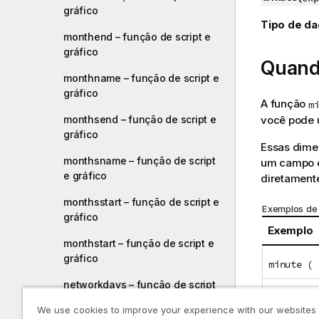
gráfico
Tipo de da
monthend – função de script e
gráfico
Quand
monthname – função de script e
gráfico
A função
m
você pode u
monthsend – função de script e
gráfico
Essas dime
monthsname – função de script
um campo e
e gráfico
diretament
monthsstart – função de script e
Exemplos de
gráfico
Exemplo
monthstart – função de script e
gráfico
minute ( 
networkdays – função de script
minute ( 
e gráfico
We use cookies to improve your experience with our websites