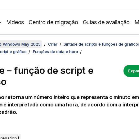
Vídeos
Centro de migração
Guias de avaliação
M
no Windows May 2025
Criar
Sintaxe de scripts e funções de gráfico
ript e gráfico
Funções de data e hora
e – função de script e
Expan
co
ão retorna um número inteiro que representa o minuto em
n
é interpretada como uma hora, de acordo com a interp
padrão.
)
ression