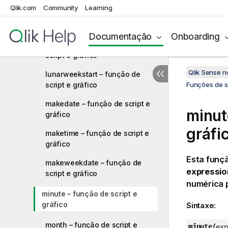
Qlik.com
Community
Learning
lunarweekend – função de
script e gráfico
Documentação
Onboarding
lunarweekname – função de
script e gráfico
Qlik Sense 
lunarweekstart – função de
script e gráfico
Funções de sc
makedate – função de script e
minut
gráfico
gráfi
maketime – função de script e
gráfico
Esta funç
makeweekdate – função de
expressio
script e gráfico
numérica 
minute – função de script e
gráfico
Sintaxe:
month – função de script e
minute(
exp