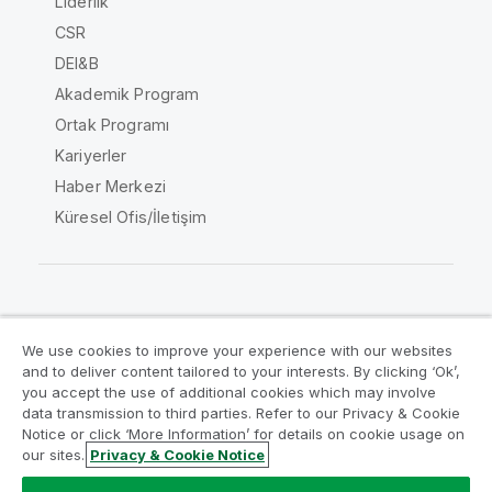
Liderlik
CSR
DEI&B
Akademik Program
Ortak Programı
Kariyerler
Haber Merkezi
Küresel Ofis/İletişim
Qlik Topluluğu
We use cookies to improve your experience with our websites
and to deliver content tailored to your interests. By clicking ‘Ok’,
Yasal sözleşmeler
Ürün Koşulları
you accept the use of additional cookies which may involve
data transmission to third parties. Refer to our Privacy & Cookie
Legal Policies
Legal Policies
Notice or click ‘More Information’ for details on cookie usage on
Kullanım koşulları
Ticari markalar
our sites.
Privacy & Cookie Notice
Do Not Share My Info