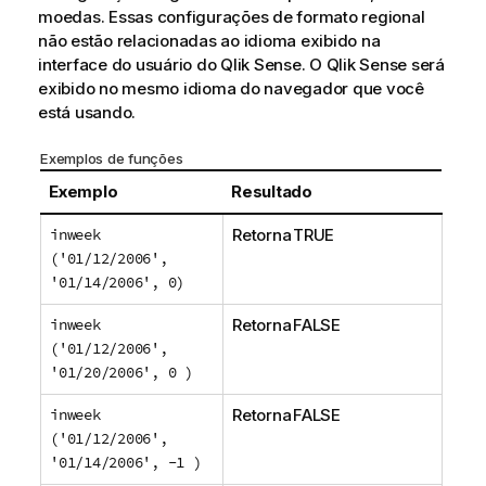
moedas. Essas configurações de formato regional
não estão relacionadas ao idioma exibido na
interface do usuário do
Qlik Sense
. O
Qlik Sense
será
exibido no mesmo idioma do navegador que você
está usando.
Exemplos de funções
Exemplo
Resultado
inweek
Retorna TRUE
('01/12/2006',
'01/14/2006', 0)
inweek
Retorna FALSE
('01/12/2006',
'01/20/2006', 0 )
inweek
Retorna FALSE
('01/12/2006',
'01/14/2006', -1 )