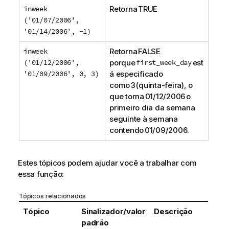
inweek
Retorna TRUE
('01/07/2006',
'01/14/2006', -1)
inweek
Retorna FALSE
('01/12/2006',
porque
first_week_day
est
'01/09/2006', 0, 3)
á especificado
como 3 (quinta-feira), o
que torna 01/12/2006 o
primeiro dia da semana
seguinte à semana
contendo 01/09/2006.
Estes tópicos podem ajudar você a trabalhar com
essa função:
Tópicos relacionados
Tópico
Sinalizador/valor
Descrição
padrão