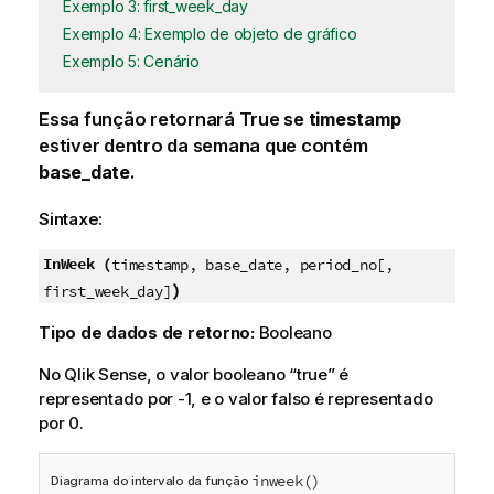
Exemplo 3: first_week_day
Exemplo 4: Exemplo de objeto de gráfico
Exemplo 5: Cenário
Essa função retornará
True
se
timestamp
estiver dentro da semana que contém
base_date
.
Sintaxe:
InWeek (
timestamp, base_date, period_no[,
)
first_week_day]
Tipo de dados de retorno:
Booleano
No
Qlik Sense
, o valor booleano “true” é
representado por -1, e o valor falso é representado
por 0.
inweek()
Diagrama do intervalo da função