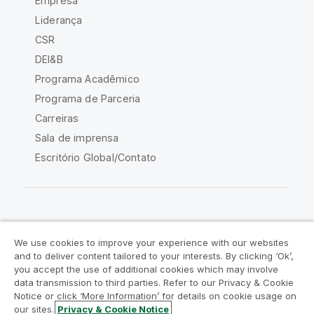
Empresa
Liderança
CSR
DEI&B
Programa Acadêmico
Programa de Parceria
Carreiras
Sala de imprensa
Escritório Global/Contato
Comunidade Qlik
We use cookies to improve your experience with our websites
and to deliver content tailored to your interests. By clicking ‘Ok’,
Acordos legais
Termos do produto
you accept the use of additional cookies which may involve
data transmission to third parties. Refer to our Privacy & Cookie
Legal Policies
Políticas Legais
Notice or click ‘More Information’ for details on cookie usage on
Termos de uso
Marcas comerciais
our sites.
Privacy & Cookie Notice