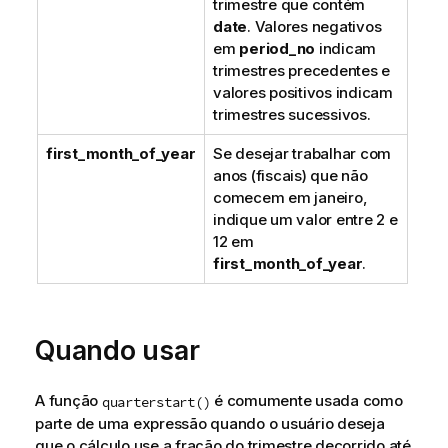
trimestre que contém
date
. Valores negativos
em
period_no
indicam
trimestres precedentes e
valores positivos indicam
trimestres sucessivos.
first_month_of_year
Se desejar trabalhar com
anos (fiscais) que não
comecem em janeiro,
indique um valor entre 2 e
12 em
first_month_of_year
.
Quando usar
A função
é comumente usada como
quarterstart()
parte de uma expressão quando o usuário deseja
que o cálculo use a fração do trimestre decorrido até