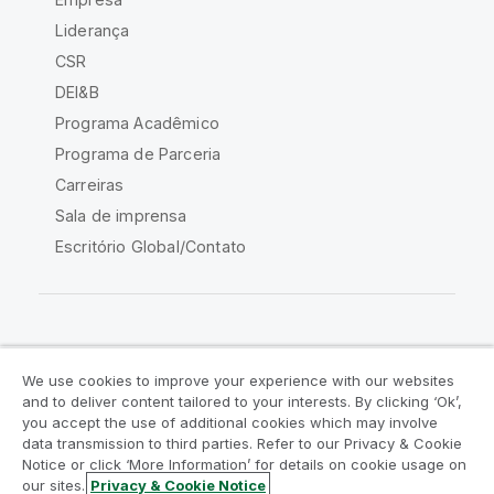
Liderança
CSR
DEI&B
Programa Acadêmico
Programa de Parceria
Carreiras
Sala de imprensa
Escritório Global/Contato
Comunidade Qlik
We use cookies to improve your experience with our websites
and to deliver content tailored to your interests. By clicking ‘Ok’,
Acordos legais
Termos do produto
you accept the use of additional cookies which may involve
data transmission to third parties. Refer to our Privacy & Cookie
Legal Policies
Políticas Legais
Notice or click ‘More Information’ for details on cookie usage on
Termos de uso
Marcas comerciais
our sites.
Privacy & Cookie Notice