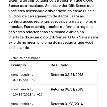
sistema do computador ou servidor em que o
Qlik
Sense
está instalado. Se o servidor
Qlik Sense
que
você está acessando estiver definido como Suécia,
o Editor de carregamento de dados usará as
configurações regionais suecas para datas, horas e
moedas. Essas configurações de formato regional
não estão relacionadas ao idioma exibido na
interface do usuário do
Qlik Sense
. O
Qlik Sense
será
exibido no mesmo idioma do navegador que você
está usando.
Exemplos de funções
Exemplo
Resultado
monthsend(4,
Retorna
08/31/2013
.
'07/19/2013')
monthsend(4,
Retorna
08/31/2013
.
'10/19/2013', -1)
monthsend(4,
Retorna
01/31/2014
.