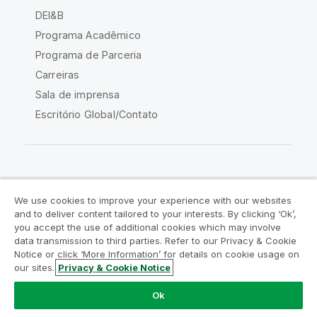
DEI&B
Programa Acadêmico
Programa de Parceria
Carreiras
Sala de imprensa
Escritório Global/Contato
Comunidade Qlik
We use cookies to improve your experience with our websites
and to deliver content tailored to your interests. By clicking ‘Ok’,
Acordos legais
Termos do produto
you accept the use of additional cookies which may involve
data transmission to third parties. Refer to our Privacy & Cookie
Legal Policies
Políticas Legais
Notice or click ‘More Information’ for details on cookie usage on
Termos de uso
Marcas comerciais
our sites.
Privacy & Cookie Notice
Do Not Share My Info
Ok
Copyright © 1993-2026 QlikTech International AB. Todos os
direitos reservados.