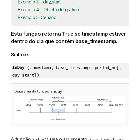
Exemplo 3 – day_start
Exemplo 4 – Objeto de gráfico
Exemplo 5: Cenário
Esta função retorna
True
se
timestamp
estiver
dentro do dia que contém
base_timestamp
.
Sintaxe:
InDay (
timestamp, base_timestamp, period_no[,
)
day_start]
inday
Diagrama da função
A função
usa o argumento
inday()
base_timestamp