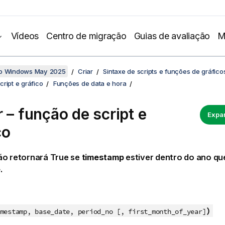
Vídeos
Centro de migração
Guias de avaliação
M
no Windows May 2025
Criar
Sintaxe de scripts e funções de gráfico
ript e gráfico
Funções de data e hora
r – função de script e
Expan
co
ão retornará
True
se
timestamp
estiver dentro do ano qu
e
.
)
mestamp, base_date, period_no [, first_month_of_year]