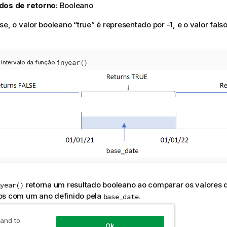
dos de retorno:
Booleano
nse
, o valor booleano “true” é representado por -1, e o valor fal
inyear()
intervalo da função
retorna um resultado booleano ao comparar os valores 
nyear()
os com um ano definido pela
.
base_date
ar
 and to
Ok