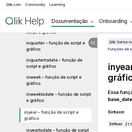
Qlik.com
Community
Learning
inmonthstodate – função de
script e gráfico
Documentação
Onboarding
inmonthtodate – função de
script e gráfico
Qlik Sense 
inquarter – função de script e
gráfico
Funções de sc
inquartertodate – função de
inyea
script e gráfico
gráfi
inweek – função de script e
gráfico
Essa funç
inweektodate – função de script
base_dat
e gráfico
Sintaxe:
inyear – função de script e
gráfico
InYear (
ti
inyeartodate – função de script