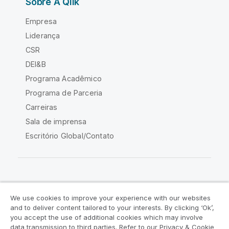
Sobre A Qlik
Empresa
Liderança
CSR
DEI&B
Programa Acadêmico
Programa de Parceria
Carreiras
Sala de imprensa
Escritório Global/Contato
Comunidade Qlik
We use cookies to improve your experience with our websites
and to deliver content tailored to your interests. By clicking ‘Ok’,
Acordos legais
Termos do produto
you accept the use of additional cookies which may involve
data transmission to third parties. Refer to our Privacy & Cookie