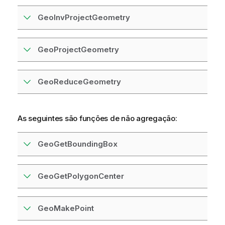
GeoInvProjectGeometry
GeoProjectGeometry
GeoReduceGeometry
As seguintes são funções de não agregação:
GeoGetBoundingBox
GeoGetPolygonCenter
GeoMakePoint