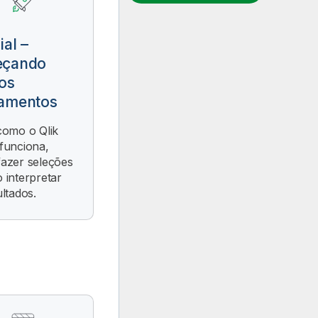
ial –
eçando
os
amentos
como o Qlik
funciona,
azer seleções
 interpretar
ltados.