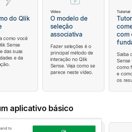
Vídeo
Tutorial
mo do Qlik
O modelo de
Tutor
e
seleção
com
associativa
com 
a como você
fund
lik Sense
Fazer seleções é o
e das suas
principal método de
Saiba 
dades e da
interação no Qlik
Sense 
nção.
Sense. Veja como se
como f
parece neste vídeo.
e como
os resu
um aplicativo básico
 and to
Ok