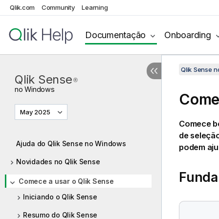
Qlik.com
Community
Learning
Documentação
Onboarding
Qlik Sense 
Qlik Sense
®
no
Windows
Comec
May 2025
Comece b
de seleçã
Ajuda do Qlik Sense no Windows
podem aju
Novidades no Qlik Sense
Funda
Comece a usar o Qlik Sense
Iniciando o Qlik Sense
Resumo do Qlik Sense