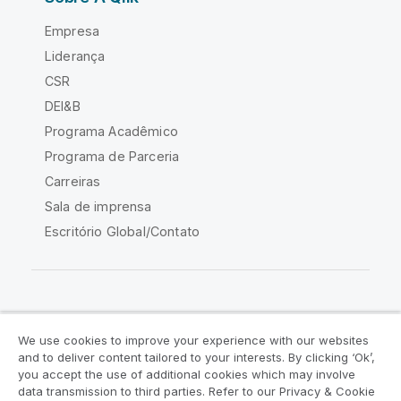
Empresa
Liderança
CSR
DEI&B
Programa Acadêmico
Programa de Parceria
Carreiras
Sala de imprensa
Escritório Global/Contato
Comunidade Qlik
We use cookies to improve your experience with our websites
and to deliver content tailored to your interests. By clicking ‘Ok’,
Acordos legais
Termos do produto
you accept the use of additional cookies which may involve
data transmission to third parties. Refer to our Privacy & Cookie
Legal Policies
Políticas Legais