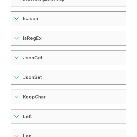
IsJson
IsRegEx
JsonGet
JsonSet
KeepChar
Left
Len