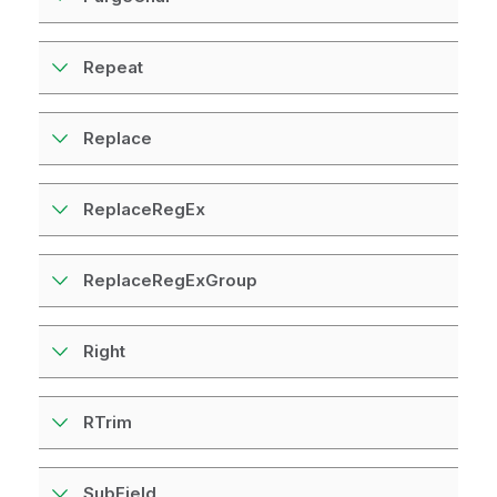
Repeat
Replace
ReplaceRegEx
ReplaceRegExGroup
Right
RTrim
SubField