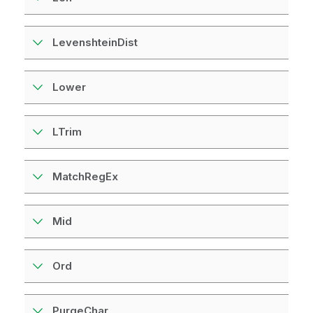
LevenshteinDist
Lower
LTrim
MatchRegEx
Mid
Ord
PurgeChar