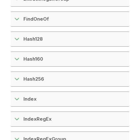
FindOneOf
Hash128
Hash160
Hash256
Index
IndexRegEx
IndexRegExGroup