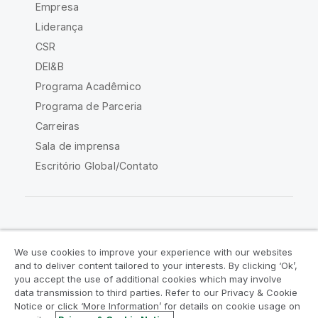
Empresa
Liderança
CSR
DEI&B
Programa Acadêmico
Programa de Parceria
Carreiras
Sala de imprensa
Escritório Global/Contato
Comunidade Qlik
We use cookies to improve your experience with our websites
and to deliver content tailored to your interests. By clicking ‘Ok’,
Acordos legais
Termos do produto
you accept the use of additional cookies which may involve
data transmission to third parties. Refer to our Privacy & Cookie
Legal Policies
Políticas Legais
Notice or click ‘More Information’ for details on cookie usage on
Termos de uso
Marcas comerciais