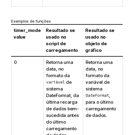
t
i
v
Exemplos de funções
a
timer_mode
Resultado se
Resultado se
value
usado no
usado no
script de
objeto de
carregamento
gráfico
0
Retorna uma
Retorna uma
data, no
data, no
formato da
formato da
variável
de
variável de
sistema
sistema
DateFormat, da
DateFormat
,
última recarga
para o último
de dados bem-
carregamento
sucedida antes
de dados.
do último
carregamento