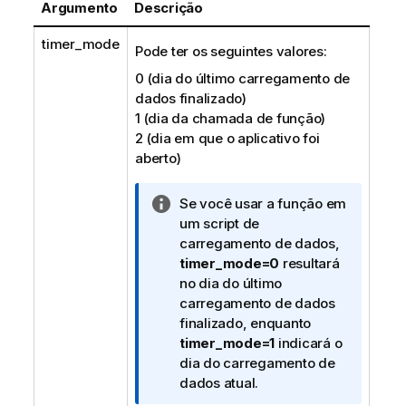
Argumento
Descrição
timer_mode
Pode ter os seguintes valores:
0 (dia do último carregamento de
dados finalizado)
1 (dia da chamada de função)
2 (dia em que o aplicativo foi
aberto)
N
Se você usar a função em
o
um script de
t
carregamento de dados,
a
timer_mode=0
resultará
i
no dia do último
n
carregamento de dados
f
finalizado, enquanto
o
timer_mode=1
indicará o
r
dia do carregamento de
m
dados atual.
a