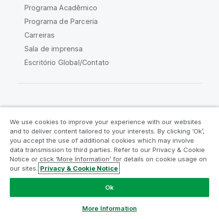
Programa Acadêmico
Programa de Parceria
Carreiras
Sala de imprensa
Escritório Global/Contato
Comunidade Qlik
We use cookies to improve your experience with our websites
and to deliver content tailored to your interests. By clicking ‘Ok’,
Acordos legais
Termos do produto
you accept the use of additional cookies which may involve
data transmission to third parties. Refer to our Privacy & Cookie
Legal Policies
Políticas Legais
Notice or click ‘More Information’ for details on cookie usage on
Termos de uso
Marcas comerciais
our sites.
Privacy & Cookie Notice
Do Not Share My Info
Ok
Copyright © 1993-2026 QlikTech International AB. Todos os
direitos reservados.
More Information