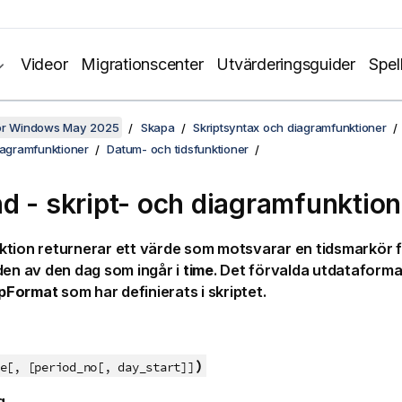
Videor
Migrationscenter
Utvärderingsguider
Spel
för Windows May 2025
Skapa
Skriptsyntax och diagramfunktioner
iagramfunktioner
Datum- och tidsfunktioner
d - skript- och diagramfunktion
tion returnerar ett värde som motsvarar en tidsmarkör f
den av den dag som ingår i
time
. Det förvalda utdataformat
pFormat
som har definierats i skriptet.
)
e[, [period_no[, day_start]]
g