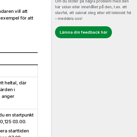
Om du stöter på några problem med den
här sidan eller innehållet på den, t.ex. ett
aren vill att
stavfel, ett saknat steg eller ett tekniskt fel
 exempel för att
– meddela oss!
Lämna din feedback här
tt heltal, där
ärden i
n anger
du en startpunkt
 0,125 03.00.
era starttiden