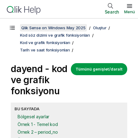
Search
Menü
Qlik Sense on Windows May 2025
Oluştur
Kod söz dizimi ve grafik fonksiyonları
Kod ve grafik fonksiyonları
Tarih ve saat fonksiyonları
dayend - kod
Tümünü genişlet/daralt
ve grafik
fonksiyonu
BU SAYFADA
Bölgesel ayarlar
Örnek 1 - Temel kod
Örnek 2 – period_no