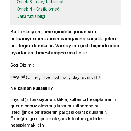
Örnek 3 – day_start script
Örnek 4 – Grafik örneği
Daha fazla bilgi
Bu fonksiyon,
time
içindeki günün son
milisaniyesinin zaman damgasına karşılık gelen
bir değer döndürür. Varsayılan çıktı biçimi kodda
ayarlanan
TimestampFormat
olur.
Söz Dizimi:
)
DayEnd(
time[, [period_no[, day_start]]
Ne zaman kullanılır?
fonksiyonu sıklıkla; kullanıcı hesaplamanın
dayend()
günün henüz olmamış kısmını kullanmasını
istediğinde bir ifadenin parçası olarak kullanılır.
Örneğin, gün içinde oluşacak toplam giderleri
hesaplamak için.