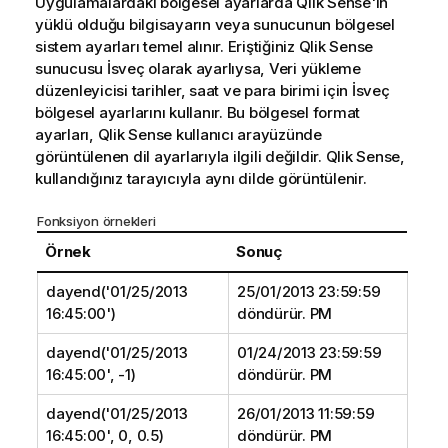
Uygulamalardaki bölgesel ayarlarda
Qlik Sense
'in
yüklü olduğu bilgisayarın veya sunucunun bölgesel
sistem ayarları temel alınır. Eriştiğiniz
Qlik Sense
sunucusu İsveç olarak ayarlıysa, Veri yükleme
düzenleyicisi tarihler, saat ve para birimi için İsveç
bölgesel ayarlarını kullanır. Bu bölgesel format
ayarları,
Qlik Sense
kullanıcı arayüzünde
görüntülenen dil ayarlarıyla ilgili değildir.
Qlik Sense
,
kullandığınız tarayıcıyla aynı dilde görüntülenir.
Fonksiyon örnekleri
Örnek
Sonuç
dayend('01/25/2013
25/01/2013 23:59:59
16:45:00')
döndürür. PM
dayend('01/25/2013
01/24/2013 23:59:59
16:45:00', -1)
döndürür. PM
dayend('01/25/2013
26/01/2013 11:59:59
16:45:00', 0, 0.5)
döndürür. PM