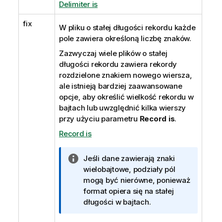
Delimiter is
fix
W pliku o stałej długości rekordu każde
pole zawiera określoną liczbę znaków.
Zazwyczaj wiele plików o stałej
długości rekordu zawiera rekordy
rozdzielone znakiem nowego wiersza,
ale istnieją bardziej zaawansowane
opcje, aby określić wielkość rekordu w
bajtach lub uwzględnić kilka wierszy
przy użyciu parametru
Record is
.
Record is
I
Jeśli dane zawierają znaki
n
wielobajtowe, podziały
pól
f
mogą być nierówne, ponieważ
o
format opiera się na stałej
r
długości w bajtach.
m