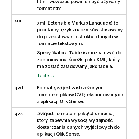
html
, wówczas powinien być używany
format
html
.
xml
xml
(Extensible Markup Language) to
popularny język znaczników stosowany
do przedstawiania struktur danych w
formacie tekstowym.
Specyfikatora
Table is
można użyć do
zdefiniowania ścieżki pliku XML, który
ma zostać załadowany jako tabela.
Table is
qvd
Format
qvd
jest zastrzeżonym
formatem plików
QVD
, eksportowanych
z
aplikacji
Qlik Sense
.
qvx
qvx
jest formatem pliku/strumienia,
który zapewnia wysoką wydajność
dostarczania danych wyjściowych do
aplikacji
Qlik Sense
.