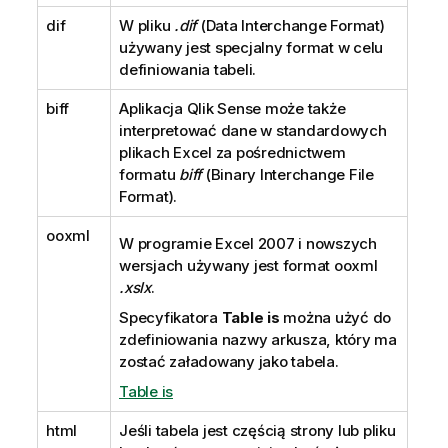
a
dif
W pliku
c
.dif
(
Data Interchange Format
)
używany jest specjalny format w celu
j
definiowania tabeli.
a
biff
Aplikacja
Qlik Sense
może także
interpretować dane w standardowych
plikach
Excel
za pośrednictwem
formatu
biff
(
Binary Interchange File
Format
).
ooxml
W programie
Excel 2007
i nowszych
wersjach używany jest format
ooxml
.xslx
.
Specyfikatora
Table is
można użyć do
zdefiniowania nazwy arkusza, który ma
zostać załadowany jako tabela.
Table is
html
Jeśli tabela jest częścią strony lub pliku