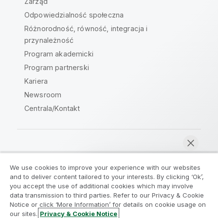
Zarząd
Odpowiedzialność społeczna
Różnorodność, równość, integracja i
przynależność
Program akademicki
Program partnerski
Kariera
Newsroom
Centrala/Kontakt
Społeczność Qlik
We use cookies to improve your experience with our websites
and to deliver content tailored to your interests. By clicking ‘Ok’,
Umowy prawne
Warunki produktu
you accept the use of additional cookies which may involve
data transmission to third parties. Refer to our Privacy & Cookie
Legal Policies
Legal Policies
Notice or click ‘More Information’ for details on cookie usage on
Warunki korzystania
Znaki towarowe
our sites.
Privacy & Cookie Notice