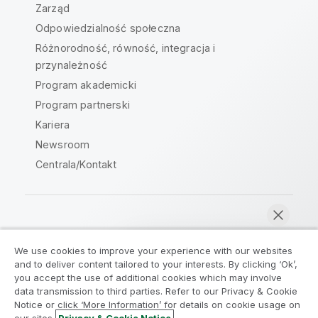
Zarząd
Odpowiedzialność społeczna
Różnorodność, równość, integracja i
przynależność
Program akademicki
Program partnerski
Kariera
Newsroom
Centrala/Kontakt
Społeczność Qlik
We use cookies to improve your experience with our websites
and to deliver content tailored to your interests. By clicking ‘Ok’,
Umowy prawne
Warunki produktu
you accept the use of additional cookies which may involve
data transmission to third parties. Refer to our Privacy & Cookie
Legal Policies
Legal Policies
Notice or click ‘More Information’ for details on cookie usage on
Warunki korzystania
Znaki towarowe