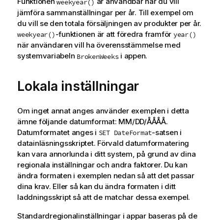
Funktionen
är användbar när du vill
weekyear()
jämföra sammanställningar per år. Till exempel om
du vill se den totala försäljningen av produkter per år.
-funktionen är att föredra framför
weekyear()
year()
när användaren vill ha överensstämmelse med
systemvariabeln
i appen.
BrokenWeeks
Lokala inställningar
Om inget annat anges använder exemplen i detta
ämne följande datumformat: MM/DD/ÅÅÅÅ.
Datumformatet anges i
-satsen i
SET DateFormat
datainläsningsskriptet. Förvald datumformatering
kan vara annorlunda i ditt system, på grund av dina
regionala inställningar och andra faktorer. Du kan
ändra formaten i exemplen nedan så att det passar
dina krav. Eller så kan du ändra formaten i ditt
laddningsskript så att de matchar dessa exempel.
Standardregionalinställningar i appar baseras på de