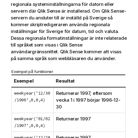
regionala systeminställningarna för datorn eller
servern där
Qlik Sense
är installerad. Om
Qlik Sense
-
servern du ansluter till är inställd på Sverige så
kommer skriptredigeraren använda regionala
inställningar för Sverige för datum, tid och valuta.
Dessa regionala formatinställningar är inte relaterade
till språket som visas i
Qlik Sense
användargränssnittet.
Qlik Sense
kommer att visas
på samma språk som webbläsaren du använder.
Exempel på funktioner
Exempel
Resultat
weekyear('12/30
Returnerar 1997, eftersom
/1996',0,0,4)
vecka 1 i 1997 börjar 1996-12-
30
weekyear('01/02
Returnerar 1997
/1997',0,0,4)
weekyear('12/28
Returnerar 1997