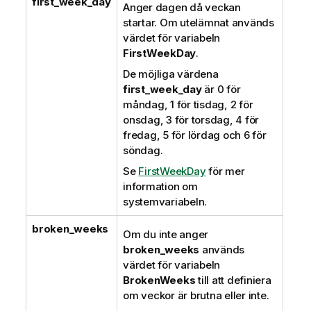
first_week_day
Anger dagen då veckan
startar. Om utelämnat används
värdet för variabeln
FirstWeekDay
.
De möjliga värdena
first_week_day
är 0 för
måndag, 1 för tisdag, 2 för
onsdag, 3 för torsdag, 4 för
fredag, 5 för lördag och 6 för
söndag.
Se
FirstWeekDay
för mer
information om
systemvariabeln.
broken_weeks
Om du inte anger
broken_weeks
används
värdet för variabeln
BrokenWeeks
till att definiera
om veckor är brutna eller inte.