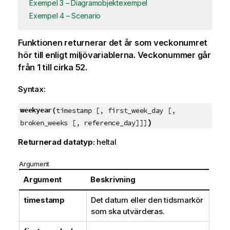
Exempel 3 – Diagramobjektexempel
Exempel 4 – Scenario
Funktionen returnerar det år som veckonumret
hör till enligt miljövariablerna. Veckonummer går
från 1 till cirka 52.
Syntax:
weekyear(
timestamp [, first_week_day [,
)
broken_weeks [, reference_day]]]
Returnerad datatyp:
heltal
Argument
Argument
Beskrivning
timestamp
Det datum eller den tidsmarkör
som ska utvärderas.