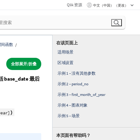
Qlik 资源
中文（中国） （更改）
在该页面上
时间函数
适用场景
区域设置
全部展开/折叠
示例 1 – 没有其他参数
括
base_date
最后
示例 2 – period_no
示例 3 – first_month_of_year
示例 4 – 图表对象
)
year]
示例 5 – 场景
本页面有帮助吗？