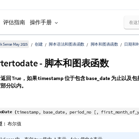
评估指南
操作手册
k Sense May 2025
创建
脚本语法和图表函数
脚本和图表函数
日期和
artertodate - 脚本和图表函数
于返回
True
，如果
timestamp
位于包含
base_date
为止以及包
度部分以内。
oDate (
timestamp, base_date, period_no [, first_month_of_
型：
布尔值